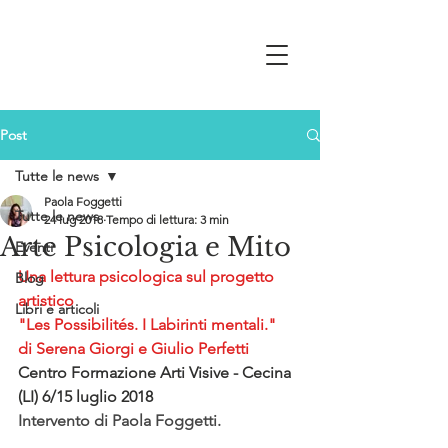
Post
Tutte le news
Paola Foggetti
Tutte le news
24 lug 2018
Tempo di lettura: 3 min
Arte Psicologia e Mito
Eventi
Una lettura psicologica sul progetto 
Blog
artistico 
Libri e articoli
"Les Possibilités. I Labirinti mentali." 
di Serena Giorgi e Giulio Perfetti
Centro Formazione Arti Visive - Cecina 
(LI) 6/15 luglio 2018
Intervento di Paola Foggetti.