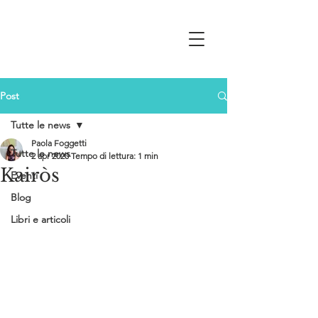
Post
Tutte le news
Paola Foggetti
Tutte le news
2 apr 2020
Tempo di lettura: 1 min
Kairòs
Eventi
Blog
Libri e articoli