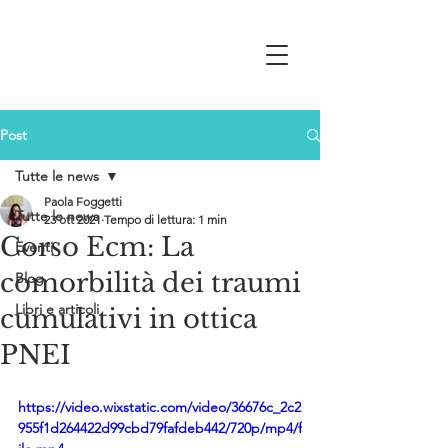
Post
Tutte le news
Paola Foggetti
Tutte le news
23 ott 2021
Tempo di lettura: 1 min
Corso Ecm: La
Eventi
comorbilità dei traumi
Blog
Libri e articoli
cumulativi in ottica
PNEI
https://video.wixstatic.com/video/36676c_2c2
955f1d264422d99cbd79fafdeb442/720p/mp4/f