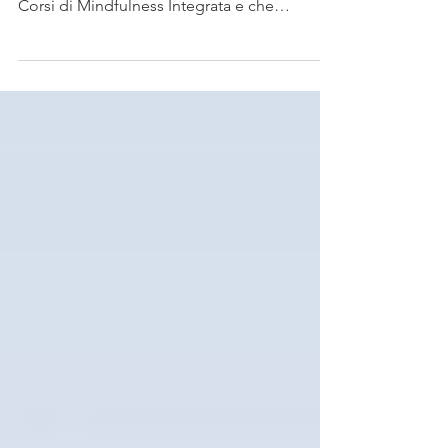
Incontro esperienziale rivolto alle persone
che nel triennio 2023-2025 hanno svolto i
Corsi di Mindfulness Integrata e che
desiderino...