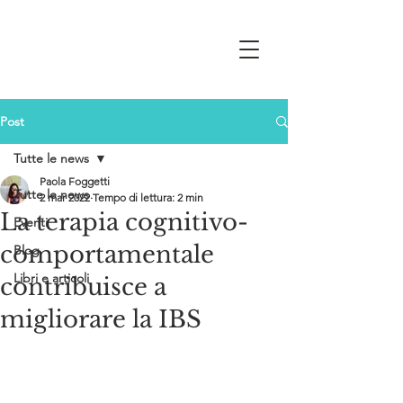
Post
Tutte le news
Paola Foggetti
Tutte le news
2 mar 2022
Tempo di lettura: 2 min
La terapia cognitivo-
Eventi
comportamentale
Blog
Libri e articoli
contribuisce a
migliorare la IBS