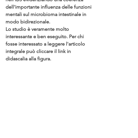
dell'importante influenza delle funzioni 
mentali sul microbioma intestinale in 
modo bidirezionale. 
Lo studio è veramente molto 
interessante e ben eseguito. Per chi 
fosse interessato a leggere l'articolo 
integrale può cliccare il link in 
didascalia alla figura.
La ricerca successiva potrà dirigersi 
verso studi più ampi al fine di 
identificare i correlati funzionali dei 
cambiamenti microbici intestinali dei 
pazienti con IBS per i quali le 
psicoterapie integrate mente corpo, 
combinate anche con adeguate cure 
nutraceutiche, siano più efficaci.